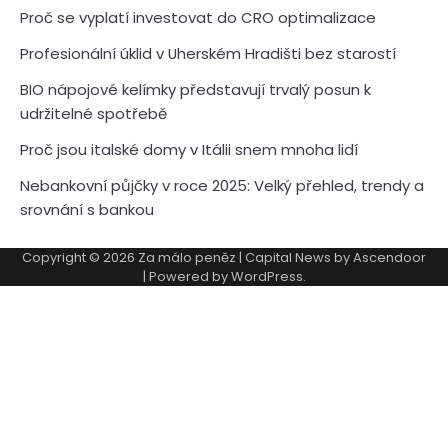
Proč se vyplatí investovat do CRO optimalizace
Profesionální úklid v Uherském Hradišti bez starostí
BIO nápojové kelímky představují trvalý posun k
udržitelné spotřebě
Proč jsou italské domy v Itálii snem mnoha lidí
Nebankovní půjčky v roce 2025: Velký přehled, trendy a
srovnání s bankou
Copyright © 2026
Za málo peněz
| Capital News by
Ascendoor
| Powered by
WordPress
.