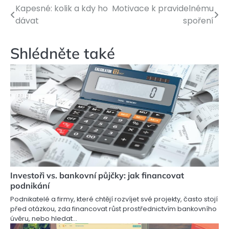
Kapesné: kolik a kdy ho
Motivace k pravidelnému
Navigace
dávat
spoření
pro
příspěvek
Shlédněte také
Investoři vs. bankovní půjčky: jak financovat
podnikání
Podnikatelé a firmy, které chtějí rozvíjet své projekty, často stojí
před otázkou, zda financovat růst prostřednictvím bankovního
úvěru, nebo hledat…