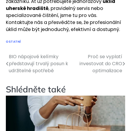
zákazníků. Ať už potřebujete jednorázový
úklid
uherské hradiště
, pravidelný servis nebo
specializované čištění, jsme tu pro vás.
Kontaktujte nás a přesvědčte se, že profesionální
úklid může být jednoduchý, efektivní a dostupný.
OSTATNÍ
BIO nápojové kelímky
Proč se vyplatí
Navigace
představují trvalý posun k
investovat do CRO
pro
udržitelné spotřebě
optimalizace
příspěvek
Shlédněte také