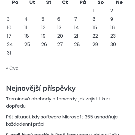
Po
Út
St
Čt
Pá
So
Ne
1
2
3
4
5
6
7
8
9
10
11
12
13
14
15
16
17
18
19
20
21
22
23
24
25
26
27
28
29
30
31
« Čvc
Nejnovější příspěvky
Termínové obchody a forwardy: jak zajistit kurz
dopředu
Pět situací, kdy software Microsoft 365 usnadňuje
každodenní práci
E-mail, který prodává: Proč firmy znovu objevují sílu