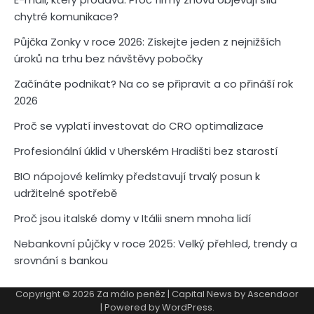
chytré komunikace?
Půjčka Zonky v roce 2026: Získejte jeden z nejnižších
úroků na trhu bez návštěvy pobočky
Začínáte podnikat? Na co se připravit a co přináší rok
2026
Proč se vyplatí investovat do CRO optimalizace
Profesionální úklid v Uherském Hradišti bez starostí
BIO nápojové kelímky představují trvalý posun k
udržitelné spotřebě
Proč jsou italské domy v Itálii snem mnoha lidí
Nebankovní půjčky v roce 2025: Velký přehled, trendy a
srovnání s bankou
Copyright © 2026
Za málo peněz
| Capital News by
Ascendoor
| Powered by
WordPress
.