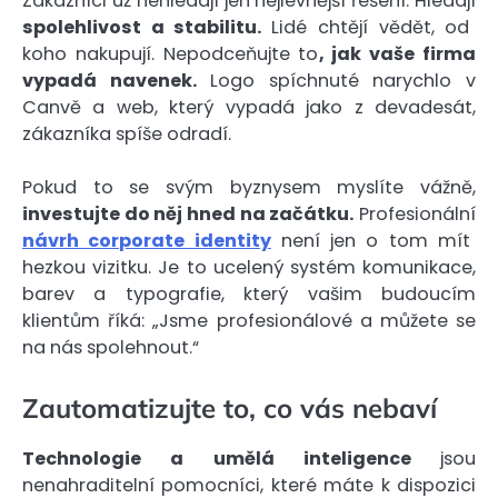
Zákazníci už nehledají jen nejlevnější řešení. Hledají
spolehlivost a stabilitu.
Lidé chtějí vědět, od
koho nakupují. Nepodceňujte to
, jak vaše firma
vypadá navenek.
Logo spíchnuté narychlo v
Canvě a web, který vypadá jako z devadesát,
zákazníka spíše odradí.
Pokud to se svým byznysem myslíte vážně,
investujte do něj hned na začátku.
Profesionální
návrh corporate identity
není jen o tom mít
hezkou vizitku. Je to ucelený systém komunikace,
barev a typografie, který vašim budoucím
klientům říká: „Jsme profesionálové a můžete se
na nás spolehnout.“
Zautomatizujte to, co vás nebaví
Technologie a umělá inteligence
jsou
nenahraditelní pomocníci, které máte k dispozici