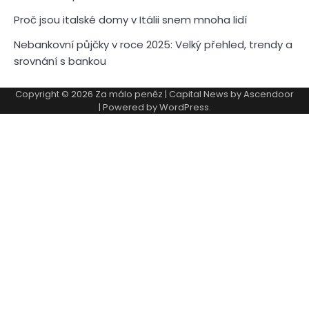
Proč jsou italské domy v Itálii snem mnoha lidí
Nebankovní půjčky v roce 2025: Velký přehled, trendy a
srovnání s bankou
Copyright © 2026
Za málo peněz
| Capital News by
Ascendoor
| Powered by
WordPress
.