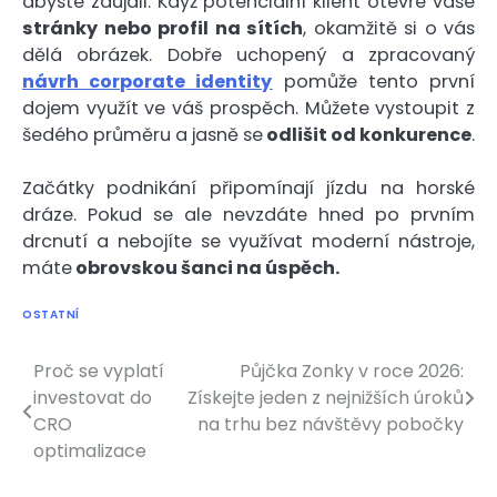
abyste zaujali. Když potenciální klient otevře vaše
stránky nebo profil na sítích
, okamžitě si o vás
dělá obrázek. Dobře uchopený a zpracovaný
návrh corporate identity
pomůže tento první
dojem využít ve váš prospěch. Můžete vystoupit z
šedého průměru a jasně se
odlišit od konkurence
.
Začátky podnikání připomínají jízdu na horské
dráze. Pokud se ale nevzdáte hned po prvním
drcnutí a nebojíte se využívat moderní nástroje,
máte
obrovskou šanci na úspěch.
OSTATNÍ
Proč se vyplatí
Půjčka Zonky v roce 2026:
Navigace
investovat do
Získejte jeden z nejnižších úroků
pro
CRO
na trhu bez návštěvy pobočky
optimalizace
příspěvek