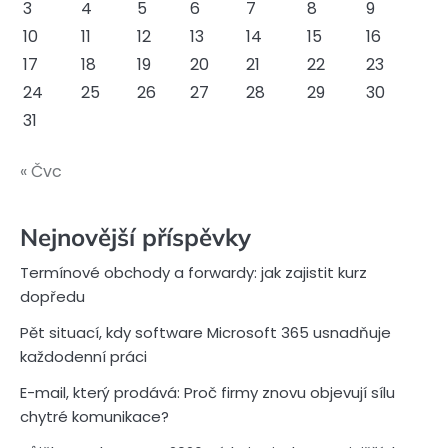
3
4
5
6
7
8
9
10
11
12
13
14
15
16
17
18
19
20
21
22
23
24
25
26
27
28
29
30
31
« Čvc
Nejnovější příspěvky
Termínové obchody a forwardy: jak zajistit kurz
dopředu
Pět situací, kdy software Microsoft 365 usnadňuje
každodenní práci
E-mail, který prodává: Proč firmy znovu objevují sílu
chytré komunikace?