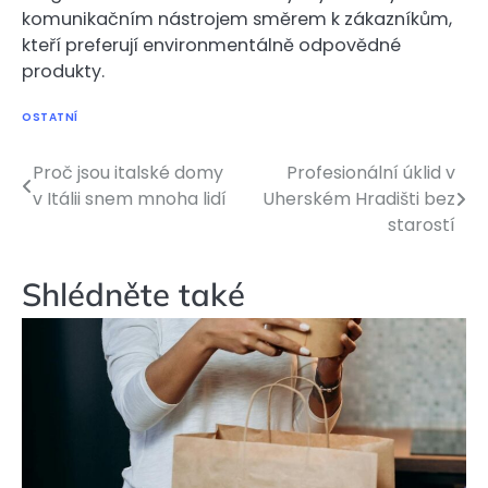
komunikačním nástrojem směrem k zákazníkům,
kteří preferují environmentálně odpovědné
produkty.
OSTATNÍ
Proč jsou italské domy
Profesionální úklid v
Navigace
v Itálii snem mnoha lidí
Uherském Hradišti bez
pro
starostí
příspěvek
Shlédněte také