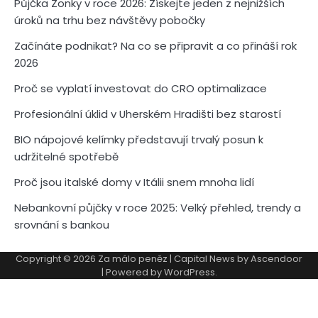
Půjčka Zonky v roce 2026: Získejte jeden z nejnižších
úroků na trhu bez návštěvy pobočky
Začínáte podnikat? Na co se připravit a co přináší rok
2026
Proč se vyplatí investovat do CRO optimalizace
Profesionální úklid v Uherském Hradišti bez starostí
BIO nápojové kelímky představují trvalý posun k
udržitelné spotřebě
Proč jsou italské domy v Itálii snem mnoha lidí
Nebankovní půjčky v roce 2025: Velký přehled, trendy a
srovnání s bankou
Copyright © 2026
Za málo peněz
| Capital News by
Ascendoor
| Powered by
WordPress
.